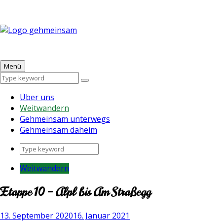
Skip
to
content
Gehmeinsam
Ein Blog übers Weitwandern, Unternehmensfreude und
Draußen-sein
Menü
Search
Search
for:
Über uns
Weitwandern
Gehmeinsam unterwegs
Gehmeinsam daheim
Search
for:
Weitwandern
Etappe 10 – Alpl bis Am Straßegg
13. September 2020
16. Januar 2021