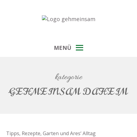
Skip
to
content
ein blog übers weitwandern, unternehmensfreude
GEHMEINSAM
und draußen-sein
MENÜ
kategorie
GEHMEINSAM DAHEIM
Tipps, Rezepte, Garten und Ares‘ Alltag