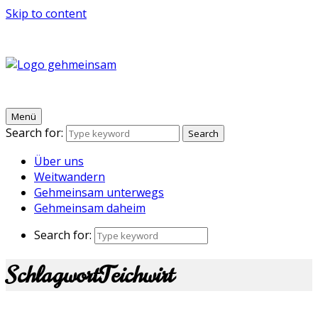
Skip to content
Gehmeinsam
Ein Blog übers Weitwandern, Unternehmensfreude und
Draußen-sein
Menü
Search for:
Search
Über uns
Weitwandern
Gehmeinsam unterwegs
Gehmeinsam daheim
Search for:
Schlagwort
Teichwirt